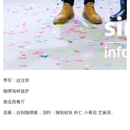
季军：赵汝荣
咖喱海鲜披萨
雅堤西餐厅
底酱：自制咖喱酱，顶料：腌制鱿鱼 虾仁 小番茄 芝麻菜。