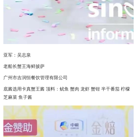
亚军：吴志泉
老船长蟹王海鲜披萨
广州市吉润恒餐饮管理有限公司
底酱选用卡真蟹王酱 顶料：鱿鱼 蟹肉 龙虾 蟹钳 半干番茄 柠檬
芝麻菜 鱼子酱