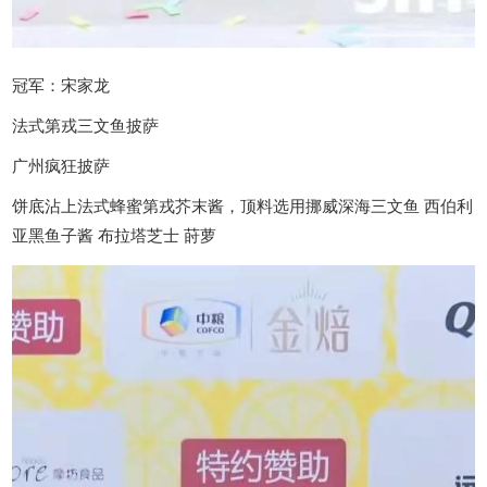
冠军：宋家龙
法式第戎三文鱼披萨
广州疯狂披萨
饼底沾上法式蜂蜜第戎芥末酱，顶料选用挪威深海三文鱼 西伯利
亚黑鱼子酱 布拉塔芝士 莳萝