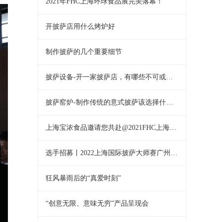
区圆满结束
2021年FHC上海环球食品展完美落幕！
开披萨店用什么烤炉好
制作披萨的几个重要细节
披萨设备-开一家披萨店，有哪些不可或缺
的设备
披萨窑炉-制作传统的意式披萨该选择什么
烤炉？
上海宝浓食品邀请您共赴@2021FHC上海环
球食品展，体验纯正意大利美食！
选手招募丨2022上海国际披萨大师赛广州赛
区选手报名开始啦!
狂风暴雨后的“真爱时刻”
“创意无限、意味无穷”产品呈现会